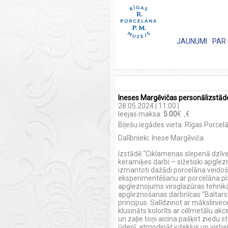
JAUNUMI
PAR
Ineses Margēvičas personālizstād
28.05.2024 | 11:00 |
Ieejas maksa:
5.00
€
,
€
Biļešu iegādes vieta: Rīgas Porce
Dalībnieki: Inese Margēviča
Izstādē “Ciklamenas slepenā dzīve
keramiķes darbi – sižetiski apgle
izmantoti dažādi porcelāna veidoš
eksperimentēšanu ar porcelāna plas
apgleznojums virsglazūras tehnikā 
apgleznošanas darbnīcas “Baltars
principus. Salīdzinot ar mākslini
klusināts kolorīts ar cēlmetālu akc
un zaļie toņi aicina pašķirt ziedu s
ūdenī, atmodināt jutekļus un visbe