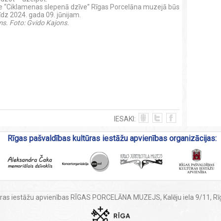
e “Ciklamenas slepenā dzīve” Rīgas Porcelāna muzejā būs
īdz 2024. gada 09. jūnijam.
ms. Foto: Gvido Kajons.
IESAKI:
Rīgas pašvaldības kultūras iestāžu apvienības organizācijas:
ūras iestāžu apvienības RĪGAS PORCELĀNA MUZEJS, Kalēju iela 9/11, Rī