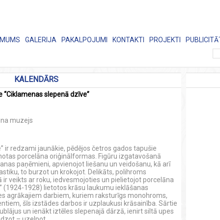
 MUMS
GALERIJA
PAKALPOJUMI
KONTAKTI
PROJEKTI
PUBLICITĀ
KALENDĀRS
e “Ciklamenas slepenā dzīve”
lāna muzejs
” ir redzami jaunākie, pēdējos četros gados tapušie
znotas porcelāna oriģinālformas. Figūru izgatavošanā
anas paņēmieni, apvienojot liešanu un veidošanu, kā arī
tiku, to burzot un krokojot. Delikāts, polihroms
ir veikts ar roku, iedvesmojoties un pielietojot porcelāna
” (1924-1928) lietotos krāsu laukumu ieklāšanas
eces agrākajiem darbiem, kuriem raksturīgs monohroms,
entiem, šīs izstādes darbos ir uzplaukusi krāsainība. Sārtie
tublājus un ienākt iztēles slepenajā dārzā, ienirt siltā upes
idzot – uzelpot.