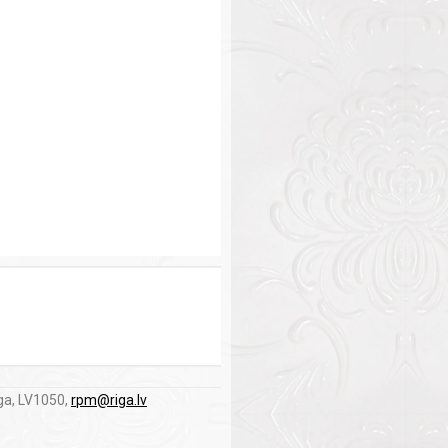
ga, LV1050,
rpm@riga.lv