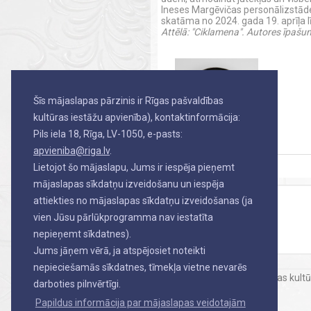
Ineses Margēvičas personālizstād
skatāma no 2024. gada 19. aprīļa l
Attēlā: "Ciklamena". Autores īpašu
Šīs mājaslapas pārzinis ir Rīgas pašvaldības
kultūras iestāžu apvienība), kontaktinformācija:
Pils iela 18, Rīga, LV-1050, e-pasts:
apvieniba@riga.lv
.
Lietojot šo mājaslapu, Jums ir iespēja pieņemt
ATPAKAĻ
mājaslapas sīkdatņu izveidošanu un iespēja
attiekties no mājaslapas sīkdatņu izveidošanas (ja
vien Jūsu pārlūkprogramma nav iestatīta
nepieņemt sīkdatnes).
Jums jāņem vērā, ja atspējosiet noteikti
nepieciešamās sīkdatnes, tīmekļa vietne nevarēs
Rīgas pašvaldības kult
darboties pilnvērtīgi.
Papildus informācija par mājaslapas veidotajām