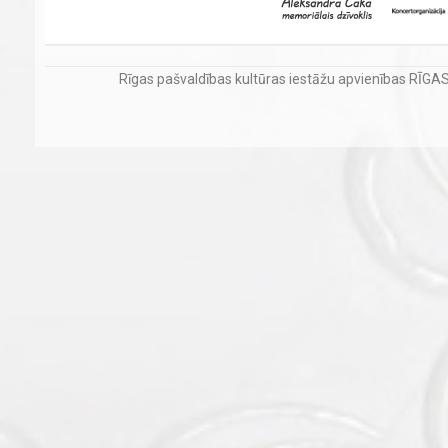
Rīgas pašvaldības kultūras iestāžu apvienības RĪG