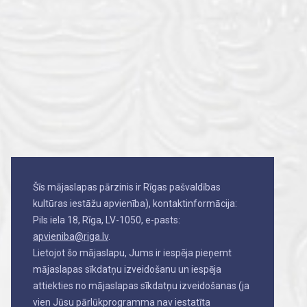
Šīs mājaslapas pārzinis ir Rīgas pašvaldības
kultūras iestāžu apvienība), kontaktinformācija:
Pils iela 18, Rīga, LV-1050, e-pasts:
apvieniba@riga.lv
.
Lietojot šo mājaslapu, Jums ir iespēja pieņemt
mājaslapas sīkdatņu izveidošanu un iespēja
attiekties no mājaslapas sīkdatņu izveidošanas (ja
vien Jūsu pārlūkprogramma nav iestatīta