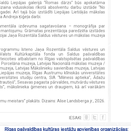
 Saldū Liepājas galerijā “Romas dārzs” būs apskatāma
zaina vidusskolas rīkotā absolventu darbu izstāde “No
tgadei. Arī tajā būs izstādīti Liepājas Lietišķās mākslas
a Andreja Ķiģeļa darbi.
amentāla izdevuma sagatavošana – monogrāfija par
o mantojumu. Grāmatas prezentācija paredzēta izstādes
ācijai Jaņa Rozentāla Saldus vēstures un mākslas muzeja
programmu īsteno Jaņa Rozentāla Saldus vēstures un
Valsts Kultūrkapitāla fonda un Saldus pašvaldības
teicoties atbalstam no Rīgas valstspilsētas pašvaldības
s Porcelāna muzeja, Latvijas Nacionālā mākslas muzeja /
uzeja, Latvijas Mākslinieku savienības muzeja, Latvijas
Liepājas muzeja, Rīgas Austrumu klīniskās universitātes
versitātes studiju centra, SIA “Mēness aptieka”, Ādažu
“Strautiņš”, Sesavas pagasta pārvaldes, mutvārdu vēstures
sts”, mākslinieka ģimenes un draugiem, kā arī vairākām
ormu meistars” plakāts. Dizains: Alise Landsberga jr., 2026.
IESAKI:
Rīgas pašvaldības kultūras iestāžu apvienības organizācijas: