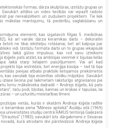
rhitektoniskās formas, dārza skulptūras, izstāžu grupas un
. Savukārt attēlos un video liecībās var iepazīt radošo
ināt par nerealizētiem un zudušiem projektiem. Tie liek
šķās mākslas mantojumu, tā piederību, saglabāšanu un
noformējuma elementi, kas izgatavoti Rīgas 5. medicīnas
82), kā arī vairāki dārza keramikas darbi – dekoratīvi
 lietoti ne tikai iekštelpu rotāšanai, bet arī kalpoja par
blisko vidi. Izstāžu formāta darbi un to grupas iekapsulē
zīves laikā gūtos impulsus, kas rod savu izteiksmi
 Ķiģelis pats atzīst, ka ambīcijas vienmēr ir bijušas lielās
a laikā starp lielajiem pasūtījumiem. Vai arī kad
 projekts bija iestrēdzis, bet enerģija kūsāja – tad tā bija
entālās pieejas atbalsi praktiski lietojamos priekšmetos
, kas savulaik bija iecienītas cilvēku mājokļos. Savukārt
u izlase liecina par laikmetam raksturīgo atgriešanos pie
tu lomu mākslinieka daiļradē – Andrejs Ķiģelis, kā pats
tars”, taču podi, bļodas, kannas un krūkas ir tapušas, lai
zūras – un uzturētu meistarības līmeni.
spozīcijas vietās, kurās ir skatāmi Andreja Ķiģeļa radītie
tā ir keramikas siena “Mēness aptiekā” Audēju ielā (1969)
ņa universitātes studiju centrā RAKUS teritorijā Gaiļezerā
 “Strautiņš” (1983); savukārt īsts dārgakmens ir Sesavas
novadā, kurā atrodami divi pārsteidzoši Andreja Ķiģeļa