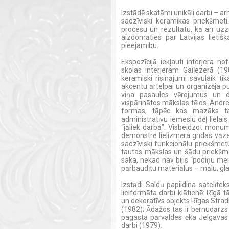
Izstādē skatāmi unikāli darbi – a
sadzīviski keramikas priekšmeti
procesu un rezultātu, kā arī uzz
aizdomāties par Latvijas lieti
pieejamību.
Ekspozīcijā iekļauti interjera 
skolas interjeram Gaiļezerā (19
keramiski risinājumi savulaik tika
akcentu ārtelpai un organizēja pu
viņa pasaules vērojumus un d
vispārinātos mākslas tēlos. Andrejs
formas, tāpēc kas mazāks tap
administratīvu iemeslu dēļ lielais
“jāliek darbā”. Visbeidzot monum
demonstrē lielizmēra grīdas vāzes
sadzīviski funkcionālu priekšmet
tautas mākslas un šādu priekšme
saka, nekad nav bijis “podiņu meis
pārbaudītu materiālus – mālu, gla
Izstādi Saldū papildina satelītek
lielformāta darbi klātienē: Rīgā 
un dekoratīvs objekts Rīgas Stradi
(1982); Ādažos tas ir bērnudārzs
pagasta pārvaldes ēka Jelgavas 
darbi (1979).