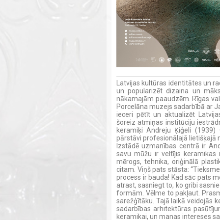
Latvijas kultūras identitātes un r
un popularizēt dizaina un māks
nākamajām paaudzēm. Rīgas valst
Porcelāna muzejs sadarbībā ar J
ieceri pētīt un aktualizēt Latv
šoreiz atmiņas institūciju iestrād
keramiķi Andreju Ķiģeli (1939) 
pārstāvi profesionālajā lietišķajā 
Izstādē uzmanības centrā ir Andr
savu mūžu ir veltījis keramikas
mērogs, tehnika, oriģinālā plas
citam. Viņš pats stāsta: “Tieksme
process ir bauda! Kad sāc pats mek
atrast, sasniegt to, ko gribi sasni
formām. Vēlme to pakļaut. Prasmi 
sarežģītāku. Tajā laikā veidojās k
sadarbības arhitektūras pasūtīju
keramikai, un manas intereses sakri