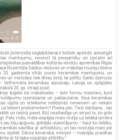
adošā potenciāla saglabāšanai ir būtiski apzināt, aizsargāt
las mantojumu, veicinot tā pieejamību un izpratni arī
spilsētas pašvaldības kultūras iestāžu apvienības Rīgas
aņa Rozentāla Saldus vēstures un mākslas muzeju īsteno
ijas 20. gadsimta otrās puses keramikas mantojumu, un
nes un metodes tiek liktas lietā, lai pētītu Saldū dzimušo
– lielformāta keramikas aizsācēju Latvijā un spilgtāko
mākslā 20. gs. otrajā pusē.
ejs Ķiģelis kā mākslinieks – lielo formu meistars, kurš
 noslēpumu izzināšanai un pakļaušanai. Viņa keramikas
tikas izjūta un izteiksme nelīdzinās nevienam un nekam
 uz lieliem priekšmetiem? Prieka pēc. Tieši darīšana… tas
lēt un radoši pieiet. Būt neatlaidīgs un atrast to, ko gribi
egt. Pats māls, māla iespējas mani virzīja uz lielāka izmēra
jau biju apguvis, gribējās izaicinājumu – kaut ko lielāku,
eramikas saistība ar arhitektūru, un tas novirzīja mani pie
mu izpildē. Dārza keramika, interjeri – mainījās prasības
ta ar tā laika vispārējo attīstību.”