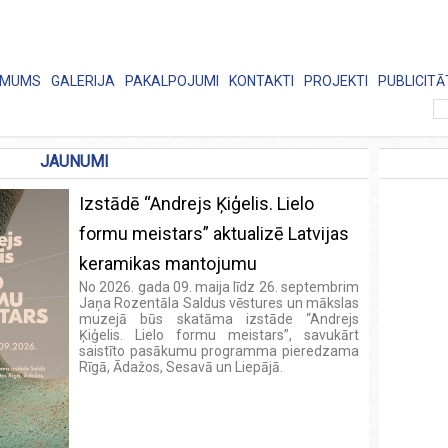
 MUMS
GALERIJA
PAKALPOJUMI
KONTAKTI
PROJEKTI
PUBLICITĀ
JAUNUMI
Izstādē “Andrejs Ķiģelis. Lielo
formu meistars” aktualizē Latvijas
keramikas mantojumu
No 2026. gada 09. maija līdz 26. septembrim
Jaņa Rozentāla Saldus vēstures un mākslas
muzejā būs skatāma izstāde “Andrejs
Ķiģelis. Lielo formu meistars”, savukārt
saistīto pasākumu programma pieredzama
Rīgā, Ādažos, Sesavā un Liepājā.