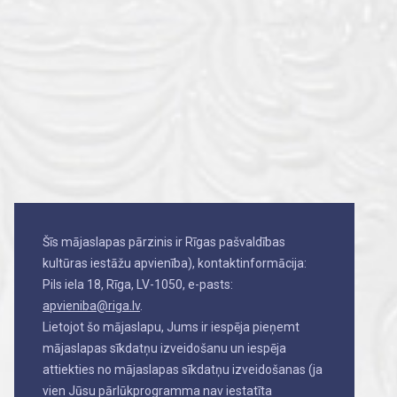
Šīs mājaslapas pārzinis ir Rīgas pašvaldības
kultūras iestāžu apvienība), kontaktinformācija:
Pils iela 18, Rīga, LV-1050, e-pasts:
apvieniba@riga.lv
.
Lietojot šo mājaslapu, Jums ir iespēja pieņemt
mājaslapas sīkdatņu izveidošanu un iespēja
attiekties no mājaslapas sīkdatņu izveidošanas (ja
vien Jūsu pārlūkprogramma nav iestatīta