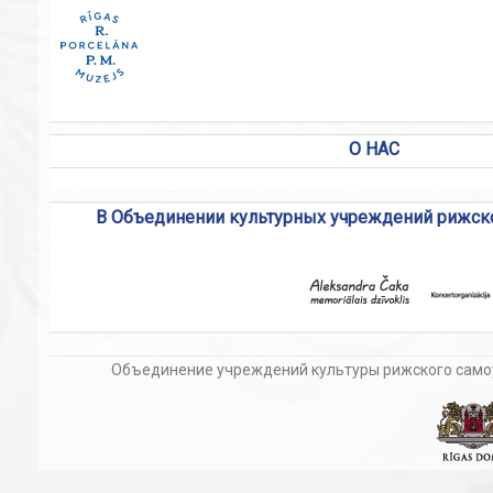
О НАС
В Объединении культурных учреждений рижск
Объединение
учреждений
культуры
рижского
само