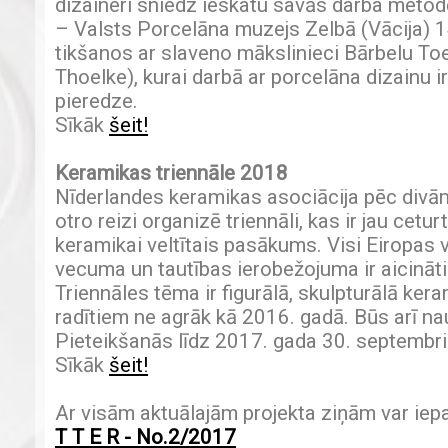
dizaineri sniedz ieskatu savās darba meto
– Valsts Porcelāna muzejs Zelbā (Vācija) 1
tikšanos ar slaveno mākslinieci Bārbelu Toe
Thoelke), kurai darbā ar porcelāna dizainu i
pieredze.
Sīkāk
šeit!
Keramikas triennāle 2018
Nīderlandes keramikas asociācija pēc divā
otro reizi organizē triennāli, kas ir jau cetu
keramikai veltītais pasākums. Visi Eiropas 
vecuma un tautības ierobežojuma ir aicināti 
Triennāles tēma ir figurālā, skulpturālā ker
radītiem ne agrāk kā 2016. gadā. Būs arī na
Pieteikšanās līdz 2017. gada 30. septembr
Sīkāk
šeit!
Ar visām aktuālajām projekta ziņām var iep
T T E R - No.2/2017