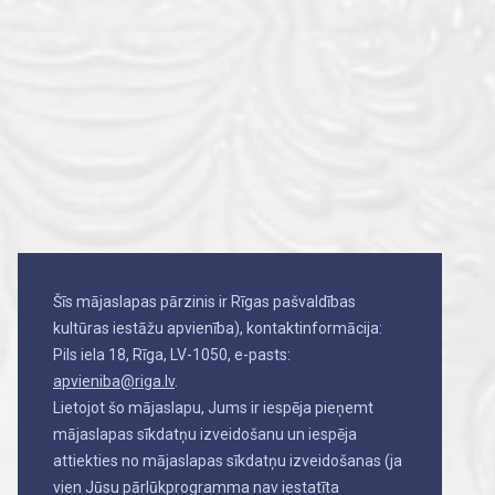
Šīs mājaslapas pārzinis ir Rīgas pašvaldības
kultūras iestāžu apvienība), kontaktinformācija:
Pils iela 18, Rīga, LV-1050, e-pasts:
apvieniba@riga.lv
.
Lietojot šo mājaslapu, Jums ir iespēja pieņemt
mājaslapas sīkdatņu izveidošanu un iespēja
attiekties no mājaslapas sīkdatņu izveidošanas (ja
vien Jūsu pārlūkprogramma nav iestatīta