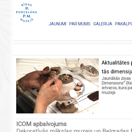
JAUNUMI
PAR MUMS
GALERIJA
PAKALP
Aktualitātes
tās dimensij
Jaunākās ziņas 
Dimensions” (Ke
ietvaros, kura p
muzejs
ICOM apbalvojums
Dekoratīvās mākslas muzejs un Belgradas 