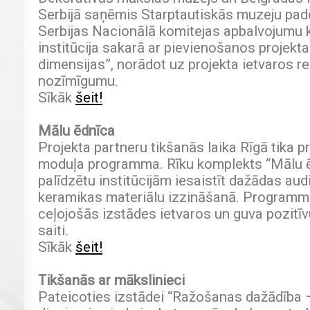
Serbijā saņēmis Starptautiskās muzeju p
Serbijas Nacionālā komitejas apbalvojumu 
institūcija sakarā ar pievienošanos projek
dimensijas”, norādot uz projekta ietvaros re
nozīmīgumu.
Sīkāk
šeit!
Mālu ēdnīca
Projekta partneru tikšanās laika Rīgā tika p
moduļa programma. Rīku komplekts “Mālu ēdn
palīdzētu institūcijām iesaistīt dažādas audi
keramikas materiālu izzināšanā. Programma 
ceļojošās izstādes ietvaros un guva pozitīv
saiti.
Sīkāk
šeit!
Tikšanās ar mākslinieci
Pateicoties izstādei “Ražošanas dažādība 