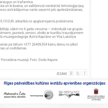
paraugus un trafaretus.
oša un krāsaina, un salīdzinoši vienkāršā tehnoloģija ļauj
atavos izstrādājumus varēs saņemt pēc apdedzināšanas,
 19,10 EUR, atkarībā no apgleznojamā priekšmeta
klētāji, sākot no 6 gadu vecuma — individuāli vai grupās
ērniem, jaunieši, seniori, cilvēki ar kustību traucējumiem
adīs muzejpedagoģe Astra Kaprāne un Vita Lukstiņa.
anās pa tālruni +371 26406354 katru dienu no plkst.
enas un svētdienas.
s Porcelāna muzejā. Foto: Gvido Kajons
IESAKI:
Rīgas pašvaldības kultūras iestāžu apvienības organizācijas: