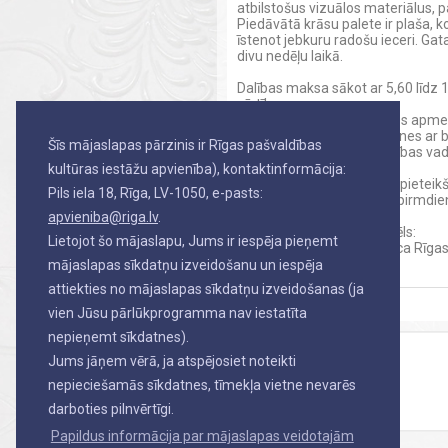
atbilstošus vizuālos materiālus, 
Piedāvātā krāsu palete ir plaša, k
īstenot jebkuru radošu ieceri. G
divu nedēļu laikā.
Dalības maksa sākot ar 5,60 līdz
vērtības.
Darbnīcā aicināti piedalīties apme
līdz 10 dalībniekiem, ģimenes ar b
Šīs mājaslapas pārzinis ir Rīgas pašvaldības
un citi interesenti. Nodarbības v
kultūras iestāžu apvienība), kontaktinformācija:
Nepieciešama iepriekšēja pieteikš
Pils iela 18, Rīga, LV-1050, e-pasts:
11.30 līdz 17.30, izņemot pirmdi
apvieniba@riga.lv
.
Pielikumā publicitātes attēls:
Lietojot šo mājaslapu, Jums ir iespēja pieņemt
01 – Jūnija radošā darbnīca Rīga
mājaslapas sīkdatņu izveidošanu un iespēja
attiekties no mājaslapas sīkdatņu izveidošanas (ja
CITI JAUNUMI
vien Jūsu pārlūkprogramma nav iestatīta
nepieņemt sīkdatnes).
Jums jāņem vērā, ja atspējosiet noteikti
nepieciešamās sīkdatnes, tīmekļa vietne nevarēs
darboties pilnvērtīgi.
Papildus informācija par mājaslapas veidotajām