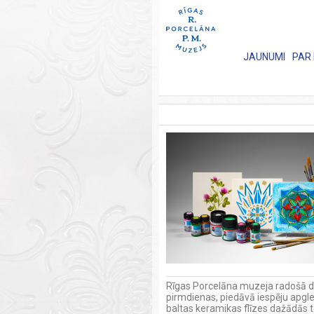
JAUNUMI
PAR
Rīgas Porcelāna muzeja radošā da
pirmdienas, piedāvā iespēju apgl
baltas keramikas flīzes dažādās 