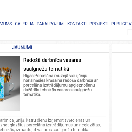
 MUMS
GALERIJA
PAKALPOJUMI
KONTAKTI
PROJEKTI
PUBLICITĀ
JAUNUMI
Radošā darbnīca vasaras
saulgriežu tematikā
Rīgas Porcelāna muzejā visu jūniju
norisināsies krāsaina radošā darbnīca ar
porcelāna izstrādājumu apgleznošanu
dažādās tehnikās vasaras saulgriežu
tematikā.
rbnīca jūnijā, katru dienu izņemot svētdienas un
eznot glazētus porcelāna izstrādājumus un neglazētas,
tehnikās, izmantojot vasaras saulgriežu tematikai