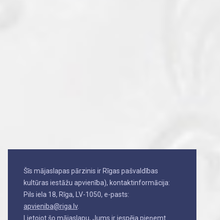
Šīs mājaslapas pārzinis ir Rīgas pašvaldības
kultūras iestāžu apvienība), kontaktinformācija:
Pils iela 18, Rīga, LV-1050, e-pasts:
apvieniba@riga.lv
.
Lietojot šo mājaslapu, Jums ir iespēja pieņemt