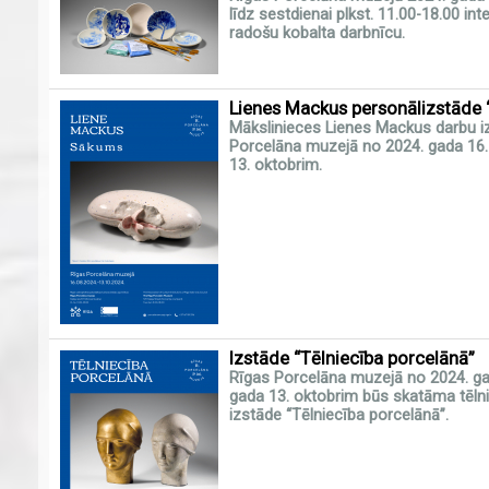
līdz sestdienai plkst. 11.00-18.00 inte
radošu kobalta darbnīcu.
Lienes Mackus personālizstāde
Mākslinieces Lienes Mackus darbu 
Porcelāna muzejā no 2024. gada 16.
13. oktobrim.
Izstāde “Tēlniecība porcelānā”
Rīgas Porcelāna muzejā no 2024. gad
gada 13. oktobrim būs skatāma tēlni
izstāde “Tēlniecība porcelānā”.