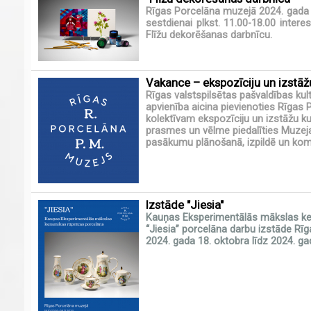
Rīgas Porcelāna muzejā 2024. gada 
sestdienai plkst. 11.00-18.00 interes
Flīžu dekorēšanas darbnīcu.
Vakance – ekspozīciju un izstāž
Rīgas valstspilsētas pašvaldības kul
apvienība aicina pievienoties Rīgas
kolektīvam ekspozīciju un izstāžu ku
prasmes un vēlme piedalīties Muzeja
pasākumu plānošanā, izpildē un komun
Izstāde "Jiesia"
Kauņas Eksperimentālās mākslas ke
“Jiesia”
porcelāna darbu izstāde
Rīg
2024. gada 18. oktobra līdz 2024. g