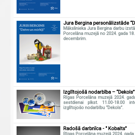
Jura Bergina personālizstāde “Dz
Mākslinieka Jura Bergina darbu izstā
Porcelāna muzejā no 2024. gada 18. 
decembrim.
Izglītojošā nodarbība – “Dekols”
Rīgas Porcelāna muzejā 2024. gada
sestdienai plkst. 11.00-18.00 int
izglītojošo nodarbību “Dekols”.
Radošā darbnīca - " Kobalts"
Rīgas Porcelāna muzejā 2024. gada 