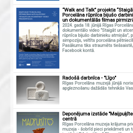
“Walk and Talk” projekta “Staigā
Porcelāna rūpnīca bijušo darbin
un dokumentālās filmas pirmiz
2024. gada 18. jūnijā Rīgas Porcelā
dokumentālo video “Staigāt un atcer
rūpnīca bijušo darbinieku atmiņās”,
simpozijs, veltīts porcelāna pētniecī
Pasākums tiks straumēts tiešsaistē,
Facebook kontā.
Radošā darbnīca - "Līgo"
Rīgas Porcelāna muzejā
jūnijā nor
apgleznošanu dažādās tehnikās Vasa
Deponējuma izstāde "Maijpuķīte
centrā
Rīgas Porcelāna muzeja krājuma pri
muzeja - šobrīd pieci priekšmeti un 