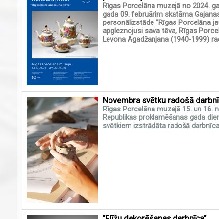
Rīgas Porcelāna muzejā no 2024. ga
gada 09. februārim skatāma Gajana
personālizstāde "Rīgas Porcelāna jau
apgleznojusi sava tēva, Rīgas Porce
Levona Agadžanjana (1940-1999) ra
Novembra svētku radošā darbnīc
Rīgas Porcelāna muzejā 15. un 16. n
Republikas proklamēšanas gada diena
svētkiem izstrādāta radošā darbnīca
"Flīžu dekorēšanas darbnīca"