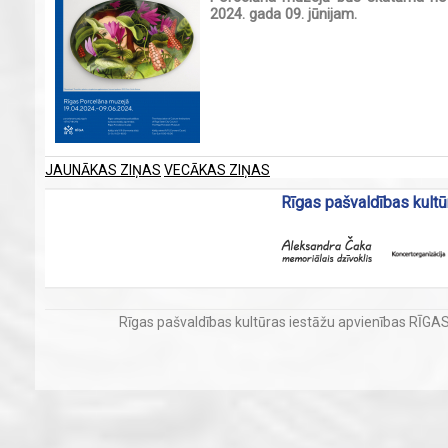
2024. gada 09. jūnijam.
JAUNĀKAS ZIŅAS
VECĀKAS ZIŅAS
Rīgas pašvaldības kultū
Rīgas pašvaldības kultūras iestāžu apvienības RĪG