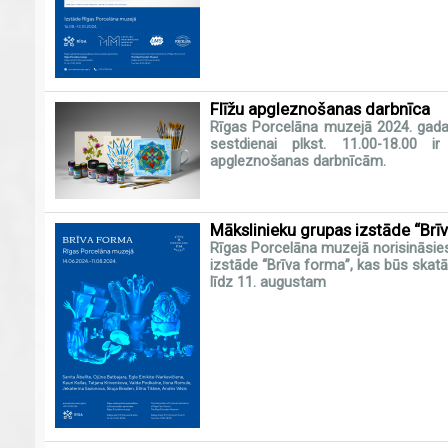
Flīžu apgleznošanas darbnīca
Rīgas Porcelāna muzejā 2024. gada
sestdienai plkst. 11.00-18.00 ir 
apgleznošanas darbnīcām.
Mākslinieku grupas izstāde “Brī
Rīgas Porcelāna muzejā norisināsies
izstāde “Brīva forma”, kas būs skatā
līdz 11. augustam