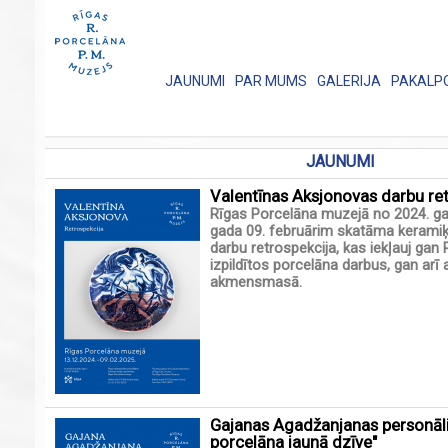
JAUNUMI
PAR MUMS
GALERIJA
PAKALP
JAUNUMI
Valentīnas Aksjonovas darbu re
Rīgas Porcelāna muzejā no 2024. ga
gada 09. februārim skatāma kerami
darbu retrospekcija, kas iekļauj gan
izpildītos porcelāna darbus, gan arī
akmensmasā.
Gajanas Agadžanjanas personāli
porcelāna jaunā dzīve"