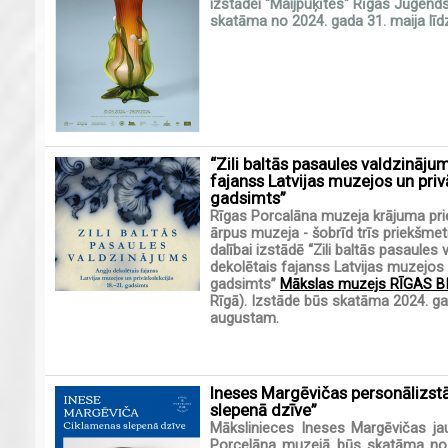
izstādei "Maijpuķītes" Rīgas Jūgends
skatāma no 2024. gada 31. maija līdz
“Zili baltās pasaules valdzināju
fajanss Latvijas muzejos un priv
gadsimts”
Rīgas Porcalāna muzeja krājuma prie
ārpus muzeja - šobrīd trīs priekšmet
dalībai izstādē “Zili baltās pasaules
dekolētais fajanss Latvijas muzejos 
gadsimts”
Mākslas muzejs RĪGAS B
Rīgā). Izstāde būs skatāma 2024. gada
augustam.
Ineses Margēvičas personālizst
slepenā dzīve”
Mākslinieces Ineses Margēvičas ja
Porcelāna muzejā būs skatāma no 2