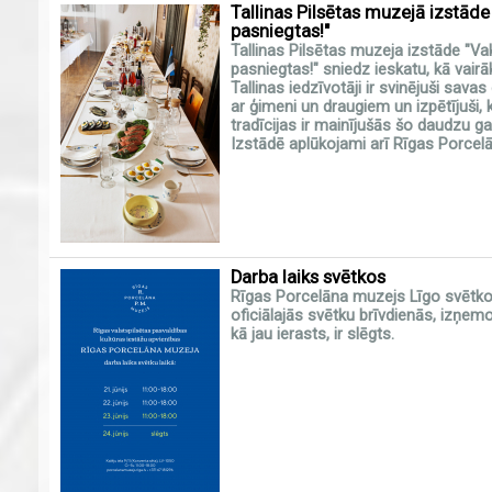
Tallinas Pilsētas muzejā izstāde
pasniegtas!"
Tallinas Pilsētas muzeja izstāde "Vak
pasniegtas!" sniedz ieskatu, kā vairā
Tallinas iedzīvotāji ir svinējuši sa
ar ģimeni un draugiem un izpētījuši,
tradīcijas ir mainījušās šo daudzu gai
Izstādē aplūkojami arī Rīgas Porcelā
Darba laiks svētkos
Rīgas Porcelāna muzejs Līgo svētkos
oficiālajās svētku brīvdienās, izņem
kā jau ierasts, ir slēgts.