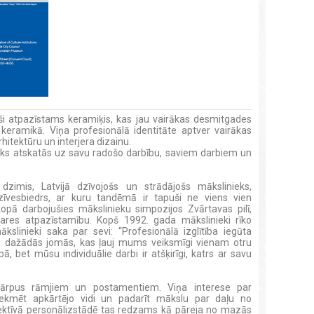
aši atpazīstams keramiķis, kas jau vairākas desmitgades
 keramikā. Viņa profesionālā identitāte aptver vairākas
rhitektūru un interjera dizainu.
ieks atskatās uz savu radošo darbību, saviem darbiem un
 dzimis, Latvijā dzīvojošs un strādājošs mākslinieks,
zīvesbiedrs, ar kuru tandēmā ir tapuši ne viens vien
opā darbojušies mākslinieku simpozijos Zvārtavas pilī,
zares atpazīstamību. Kopš 1992. gada mākslinieki rīko
kslinieki saka par sevi: “Profesionālā izglītība iegūta
 dažādās jomās, kas ļauj mums veiksmīgi vienam otru
ā, bet mūsu individuālie darbi ir atšķirīgi, katrs ar savu
s ārpus rāmjiem un postamentiem. Viņa interese par
etekmēt apkārtējo vidi un padarīt mākslu par daļu no
spektīvā personālizstādē tas redzams kā pāreja no mazās