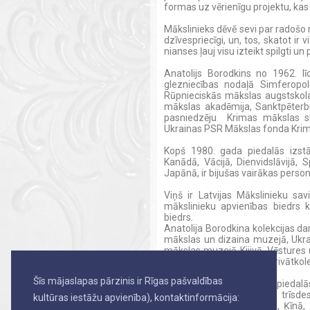
formas uz vērienīgu projektu, kas 
Mākslinieks dēvē sevi par radošo m
dzīvespriecīgi, un, tos, skatot ir v
nianses ļauj visu izteikt spilgti un 
Anatolijs Borodkins no 1962. 
glezniecības nodaļā Simferopo
Rūpnieciskās mākslas augstskolas
mākslas akadēmija, Sanktpēterbu
pasniedzēju Krimas mākslas sk
Ukrainas PSR Mākslas fonda Krima
Kopš 1980. gada piedalās izstādēs
Kanādā, Vācijā, Dienvidslāvijā, Sp
Japānā, ir bijušas vairākas person
Viņš ir Latvijas Mākslinieku s
mākslinieku apvienības biedrs 
biedrs.
Anatolija Borodkina kolekcijas 
mākslas un dizaina muzejā, Ukrai
mākslas muzejā Kijivā, Vēstures
Slovēnijā, Spānijā, kā arī privātkol
Šīs mājaslapas pārzinis ir Rīgas pašvaldības
Anatolijs Borodkins aktīvi pieda
viņš iesaistījies aptuveni trīsd
kultūras iestāžu apvienība), kontaktinformācija:
Igaunijā, Spānijā, Francijā, Ķīn