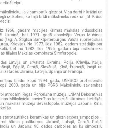
definē telpu.
ākslinieku, jo viņam patīk gleznot. Viņa darbi ir krāšņi un
iegli iztēloties, ko tajā brīdī mākslinieks redz un jūt. Krāsu
precīzi.
līdz 1966. gadam mācījies Krimas mākslas vidusskolas
lē, Ukrainā, bet 1971. gadā absolvējis Veras Muhinas
 (tag. A. Štiglica Sanktpēterburgas Valsts rūpnieciskās
rga, Krievija). No 1977. līdz 1982. gadam strādājis par
olā, bet no 1982. līdz 1995. gadam bija mākslinieks
s filiāles Mākslas kombinātā Simferopolē.
 Latvijā un ārvalstīs Ukrainā, Polijā, Krievijā, Itālijā,
ānijā, Ēģiptē, Čehijā, Slovēnijā, Ķīnā, Francijā, Indijā un
ālizstādes Ukrainā, Latvijā, Spānijā un Francijā.
avienības biedrs kopš 1994. gada, UNESCO profesionālo
kopš 2003. gada un bijis PSRS Mākslinieku savienības
darbi atrodami Rīgas Porcelāna muzejā, LNMM Dekoratīvās
nas Mākslinieku savienības kolekcijā, Ukrainas Lietišķās
 un mākslas muzejā Sevastopolē, muzejos Japānā, Ķīnā,
ekcijās.
lās starptautiskos keramikas un glezniecības simpozijos –
esmit šādos pasākumos Ukrainā, Latvijā, Čehijā, Polijā,
ā, Indijā un Japānā; 90. gados darbojies arī kā simpoziju