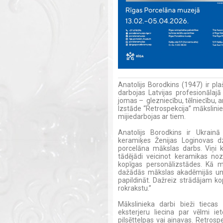
Anatolijs Borodkins (1947) ir pl
darbojas Latvijas profesionālajā
jomas – glezniecību, tēlniecību, a
Izstāde “Retrospekcija” mākslin
mijiedarbojas ar tiem.
Anatolijs Borodkins ir Ukrainā
keramiķes Ženijas Loginovas d
porcelāna mākslas darbs. Viņi k
tādējādi veicinot keramikas no
kopīgas personālizstādes. Kā mā
dažādās mākslas akadēmijās un
papildināt. Dažreiz strādājam kop
rokrakstu.”
Mākslinieka darbi bieži tieca
eksterjeru liecina par vēlmi i
pilsēttelpas vai ainavas. Retro